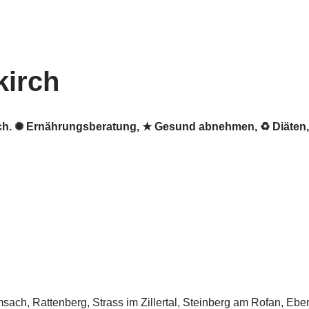
irch
irch. ✺ Ernährungsberatung, ★ Gesund abnehmen, ♻ Diäte