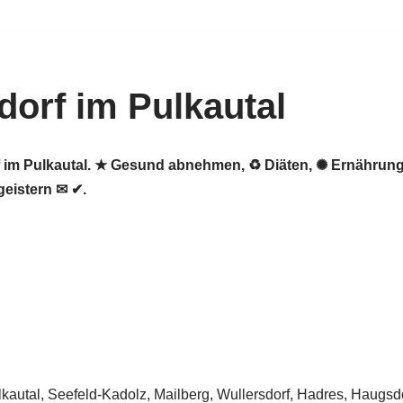
orf im Pulkautal
rf im Pulkautal. ★ Gesund abnehmen, ♻ Diäten, ✺ Ernährun
eistern ✉ ✔.