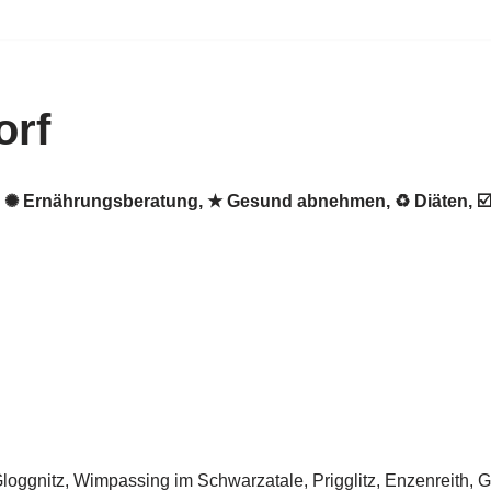
orf
orf. ✺ Ernährungsberatung, ★ Gesund abnehmen, ♻ Diäten,