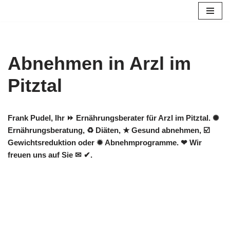
Zum
Inhalt
springen
Abnehmen in Arzl im
Pitztal
Frank Pudel, Ihr ⏩ Ernährungsberater für Arzl im Pitztal. ✺
Ernährungsberatung, ♻ Diäten, ★ Gesund abnehmen, ☑️
Gewichtsreduktion oder ✹ Abnehmprogramme. ❤ Wir
freuen uns auf Sie ✉ ✔.