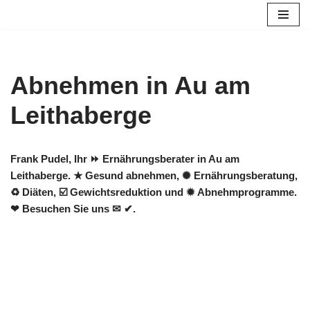
Zum
Inhalt
springen
Abnehmen in Au am
Leithaberge
Frank Pudel, Ihr ⏩ Ernährungsberater in Au am
Leithaberge. ★ Gesund abnehmen, ✺ Ernährungsberatung,
♻ Diäten, ☑️ Gewichtsreduktion und ✹ Abnehmprogramme.
❤ Besuchen Sie uns ✉ ✔.