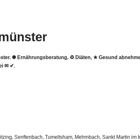
münster
nster. ✺ Ernährungsberatung, ♻ Diäten, ★ Gesund abnehme
i ✉ ✔.