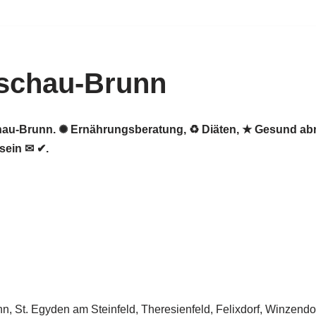
schau-Brunn
schau-Brunn. ✺ Ernährungsberatung, ♻ Diäten, ★ Gesund a
sein ✉ ✔.