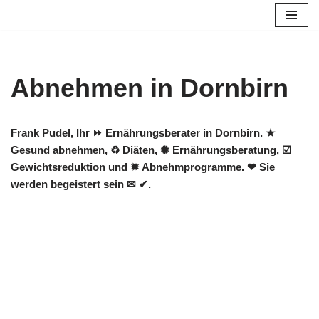
Zum
Inhalt
springen
Abnehmen in Dornbirn
Frank Pudel, Ihr ⏩ Ernährungsberater in Dornbirn. ★
Gesund abnehmen, ♻ Diäten, ✺ Ernährungsberatung, ☑️
Gewichtsreduktion und ✹ Abnehmprogramme. ❤ Sie
werden begeistert sein ✉ ✔.