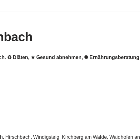
nbach
ach. ♻ Diäten, ★ Gesund abnehmen, ✺ Ernährungsberatung