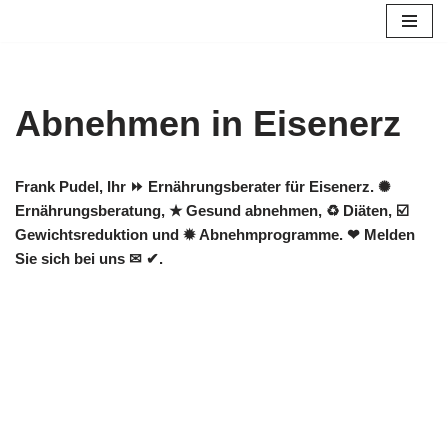
Zum
Inhalt
springen
Abnehmen in Eisenerz
Frank Pudel, Ihr ⏩ Ernährungsberater für Eisenerz. ✺
Ernährungsberatung, ★ Gesund abnehmen, ♻ Diäten, ☑️
Gewichtsreduktion und ✹ Abnehmprogramme. ❤ Melden
Sie sich bei uns ✉ ✔.