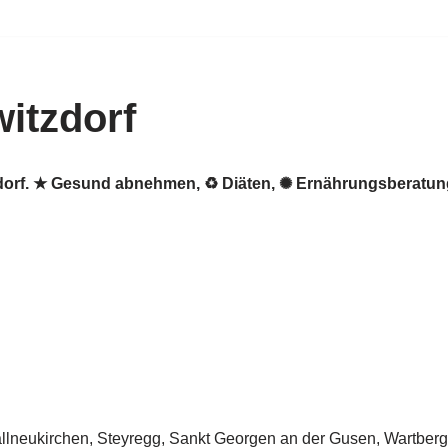
itzdorf
tzdorf. ★ Gesund abnehmen, ♻ Diäten, ✺ Ernährungsberat