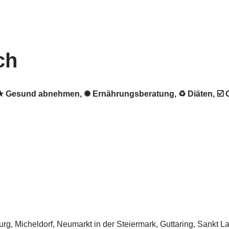
ch
h. ★ Gesund abnehmen, ✺ Ernährungsberatung, ♻ Diäten, 