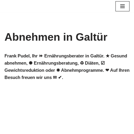
Zum
Inhalt
springen
Abnehmen in Galtür
Frank Pudel, Ihr ⏩ Ernährungsberater in Galtür. ★ Gesund
abnehmen, ✺ Ernährungsberatung, ♻ Diäten, ☑️
Gewichtsreduktion oder ✹ Abnehmprogramme. ❤ Auf Ihren
Besuch freuen wir uns ✉ ✔.