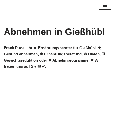
Zum
Inhalt
springen
Abnehmen in Gießhübl
Frank Pudel, Ihr ⏩ Ernährungsberater für Gießhübl. ★
Gesund abnehmen, ✺ Ernährungsberatung, ♻ Diäten, ☑️
Gewichtsreduktion oder ✹ Abnehmprogramme. ❤ Wir
freuen uns auf Sie ✉ ✔.