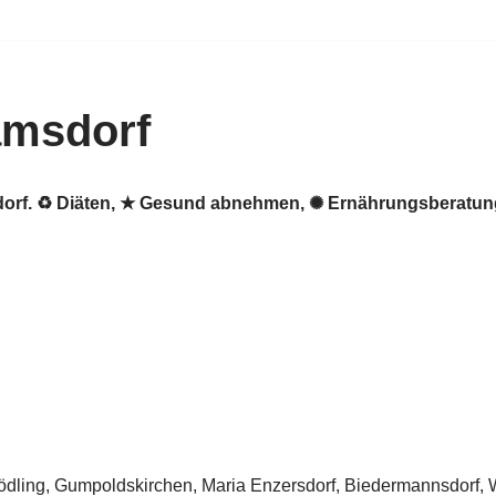
amsdorf
sdorf. ♻ Diäten, ★ Gesund abnehmen, ✺ Ernährungsberatu