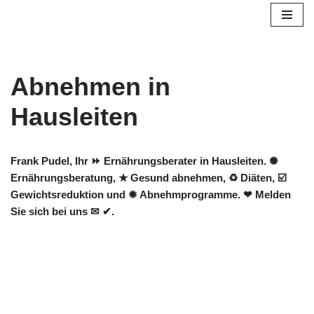
Zum
Inhalt
springen
Abnehmen in
Hausleiten
Frank Pudel, Ihr ⏩ Ernährungsberater in Hausleiten. ✺
Ernährungsberatung, ★ Gesund abnehmen, ♻ Diäten, ☑️
Gewichtsreduktion und ✹ Abnehmprogramme. ❤ Melden
Sie sich bei uns ✉ ✔.