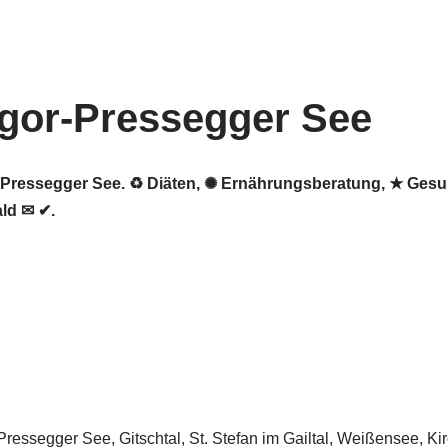
gor-Pressegger See
r-Pressegger See. ♻ Diäten, ✺ Ernährungsberatung, ★ Ges
ld ✉ ✔.