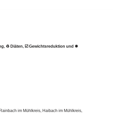
g, ♻ Diäten, ☑️ Gewichtsreduktion und ✹