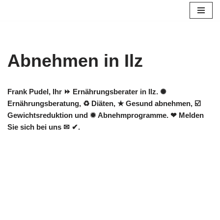
Zum
Inhalt
springen
Abnehmen in Ilz
Frank Pudel, Ihr ⏩ Ernährungsberater in Ilz. ✺
Ernährungsberatung, ♻ Diäten, ★ Gesund abnehmen, ☑️
Gewichtsreduktion und ✹ Abnehmprogramme. ❤ Melden
Sie sich bei uns ✉ ✔.