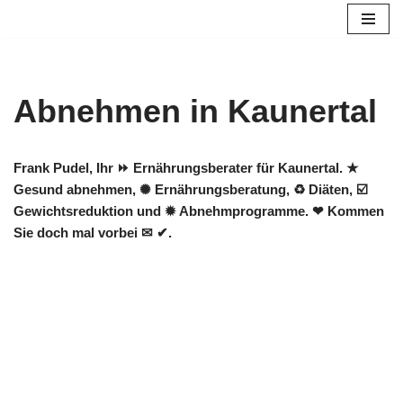
Zum
Inhalt
springen
Abnehmen in Kaunertal
Frank Pudel, Ihr ⏩ Ernährungsberater für Kaunertal. ★
Gesund abnehmen, ✺ Ernährungsberatung, ♻ Diäten, ☑️
Gewichtsreduktion und ✹ Abnehmprogramme. ❤ Kommen
Sie doch mal vorbei ✉ ✔.