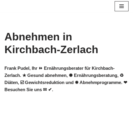
Zum
Inhalt
springen
Abnehmen in
Kirchbach-Zerlach
Frank Pudel, Ihr ⏩ Ernährungsberater für Kirchbach-
Zerlach. ★ Gesund abnehmen, ✺ Ernährungsberatung, ♻
Diäten, ☑️ Gewichtsreduktion und ✹ Abnehmprogramme. ❤
Besuchen Sie uns ✉ ✔.