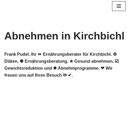
Zum
Inhalt
springen
Abnehmen in Kirchbichl
Frank Pudel, Ihr ⏩ Ernährungsberater für Kirchbichl. ♻
Diäten, ✺ Ernährungsberatung, ★ Gesund abnehmen, ☑️
Gewichtsreduktion und ✹ Abnehmprogramme. ❤ Wir
freuen uns auf Ihren Besuch ✉ ✔.