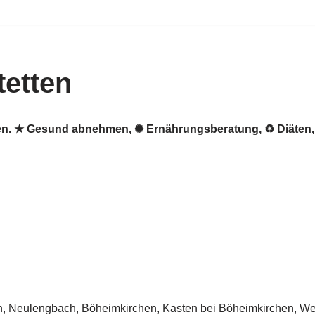
etten
etten. ★ Gesund abnehmen, ✺ Ernährungsberatung, ♻ Diäte