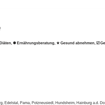
e
. ♻ Diäten, ✺ Ernährungsberatung, ★ Gesund abnehmen, ☑️