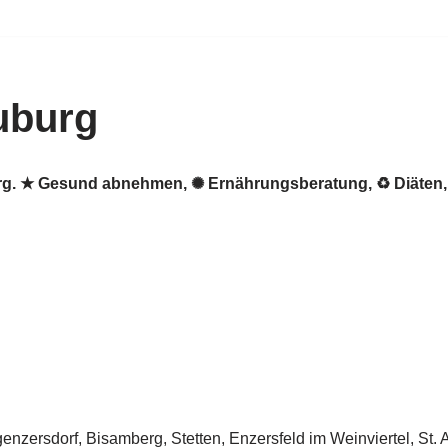
uburg
urg. ★ Gesund abnehmen, ✺ Ernährungsberatung, ♻ Diäten