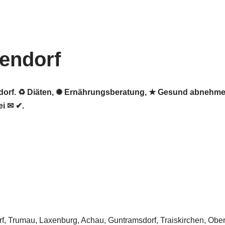
endorf
dorf. ♻ Diäten, ✺ Ernährungsberatung, ★ Gesund abnehmen
i ✉ ✔.