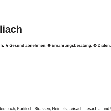
liach
liach. ★ Gesund abnehmen, ✺ Ernährungsberatung, ♻ Diät