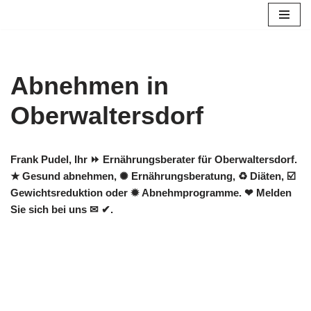
Zum
Inhalt
springen
Abnehmen in
Oberwaltersdorf
Frank Pudel, Ihr ⏩ Ernährungsberater für Oberwaltersdorf.
★ Gesund abnehmen, ✺ Ernährungsberatung, ♻ Diäten, ☑️
Gewichtsreduktion oder ✹ Abnehmprogramme. ❤ Melden
Sie sich bei uns ✉ ✔.