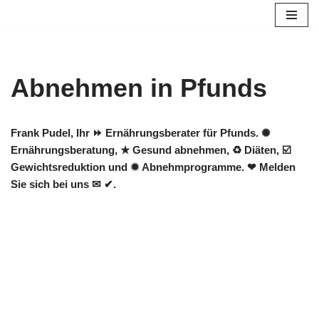
Zum
Inhalt
springen
Abnehmen in Pfunds
Frank Pudel, Ihr ⏩ Ernährungsberater für Pfunds. ✺
Ernährungsberatung, ★ Gesund abnehmen, ♻ Diäten, ☑️
Gewichtsreduktion und ✹ Abnehmprogramme. ❤ Melden
Sie sich bei uns ✉ ✔.