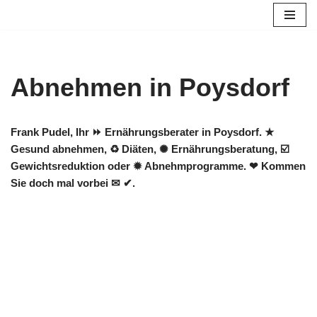
Zum
Inhalt
springen
Abnehmen in Poysdorf
Frank Pudel, Ihr ⏩ Ernährungsberater in Poysdorf. ★
Gesund abnehmen, ♻ Diäten, ✺ Ernährungsberatung, ☑️
Gewichtsreduktion oder ✹ Abnehmprogramme. ❤ Kommen
Sie doch mal vorbei ✉ ✔.