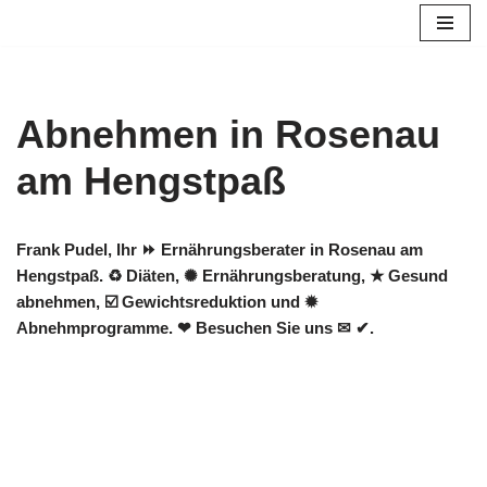
Zum
Inhalt
springen
Abnehmen in Rosenau
am Hengstpaß
Frank Pudel, Ihr ⏩ Ernährungsberater in Rosenau am
Hengstpaß. ♻ Diäten, ✺ Ernährungsberatung, ★ Gesund
abnehmen, ☑️ Gewichtsreduktion und ✹
Abnehmprogramme. ❤ Besuchen Sie uns ✉ ✔.