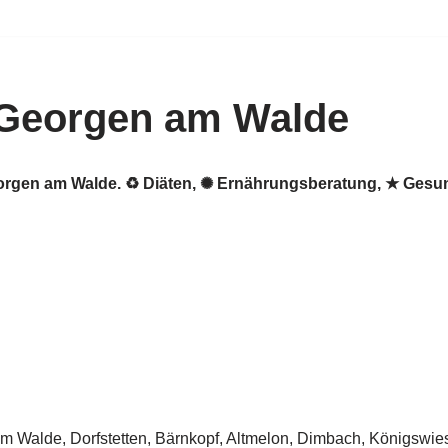
 Georgen am Walde
eorgen am Walde. ♻ Diäten, ✺ Ernährungsberatung, ★ Gesu