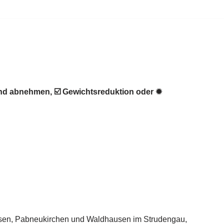
nd abnehmen, ☑️ Gewichtsreduktion oder ✹