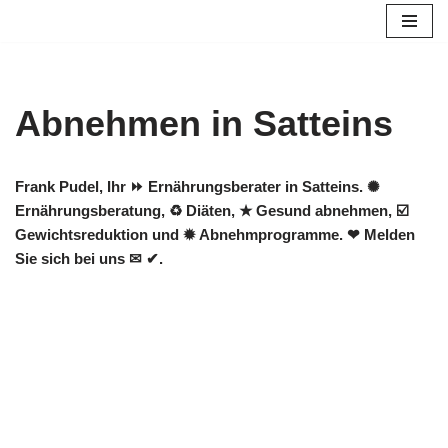
Zum
Inhalt
springen
Abnehmen in Satteins
Frank Pudel, Ihr ⏩ Ernährungsberater in Satteins. ✺
Ernährungsberatung, ♻ Diäten, ★ Gesund abnehmen, ☑️
Gewichtsreduktion und ✹ Abnehmprogramme. ❤ Melden
Sie sich bei uns ✉ ✔.