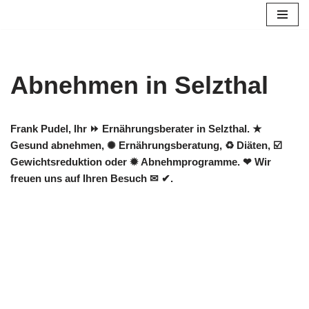
Zum
Inhalt
springen
Abnehmen in Selzthal
Frank Pudel, Ihr ⏩ Ernährungsberater in Selzthal. ★
Gesund abnehmen, ✺ Ernährungsberatung, ♻ Diäten, ☑️
Gewichtsreduktion oder ✹ Abnehmprogramme. ❤ Wir
freuen uns auf Ihren Besuch ✉ ✔.