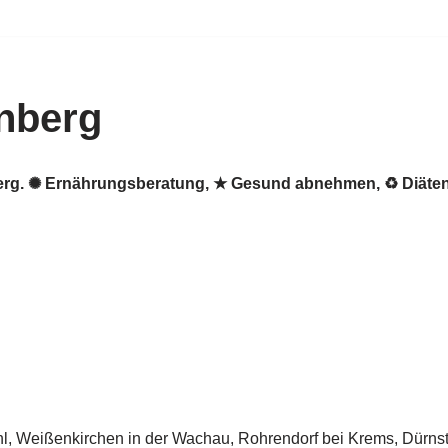
nberg
nberg. ✺ Ernährungsberatung, ★ Gesund abnehmen, ♻ Diät