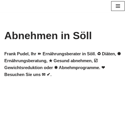
Zum
Inhalt
springen
Abnehmen in Söll
Frank Pudel, Ihr ⏩ Ernährungsberater in Söll. ♻ Diäten, ✺
Ernährungsberatung, ★ Gesund abnehmen, ☑️
Gewichtsreduktion oder ✹ Abnehmprogramme. ❤
Besuchen Sie uns ✉ ✔.