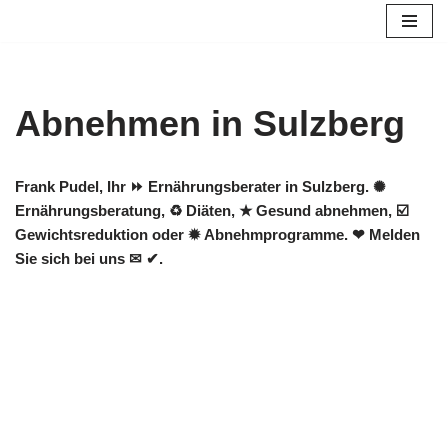
Zum
Inhalt
springen
Abnehmen in Sulzberg
Frank Pudel, Ihr ⏩ Ernährungsberater in Sulzberg. ✺
Ernährungsberatung, ♻ Diäten, ★ Gesund abnehmen, ☑️
Gewichtsreduktion oder ✹ Abnehmprogramme. ❤ Melden
Sie sich bei uns ✉ ✔.