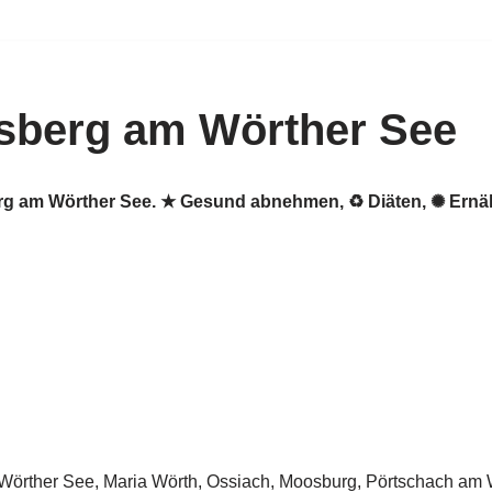
sberg am Wörther See
erg am Wörther See. ★ Gesund abnehmen, ♻ Diäten, ✺ Ernä