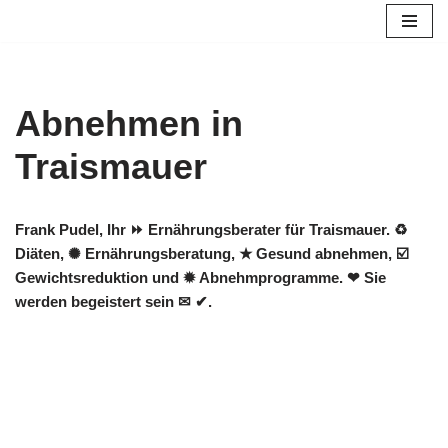
Zum
Inhalt
springen
Abnehmen in
Traismauer
Frank Pudel, Ihr ⏩ Ernährungsberater für Traismauer. ♻
Diäten, ✺ Ernährungsberatung, ★ Gesund abnehmen, ☑️
Gewichtsreduktion und ✹ Abnehmprogramme. ❤ Sie
werden begeistert sein ✉ ✔.