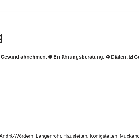
g
. ★ Gesund abnehmen, ✺ Ernährungsberatung, ♻ Diäten, ☑️