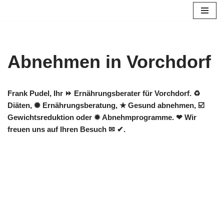
Zum
Inhalt
springen
Abnehmen in Vorchdorf
Frank Pudel, Ihr ⏩ Ernährungsberater für Vorchdorf. ♻
Diäten, ✺ Ernährungsberatung, ★ Gesund abnehmen, ☑️
Gewichtsreduktion oder ✹ Abnehmprogramme. ❤ Wir
freuen uns auf Ihren Besuch ✉ ✔.