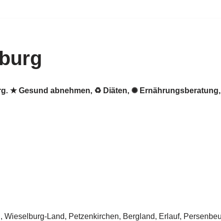
burg
burg. ★ Gesund abnehmen, ♻ Diäten, ✺ Ernährungsberatun