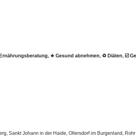
u
 ✺ Ernährungsberatung, ★ Gesund abnehmen, ♻ Diäten, ☑️ 