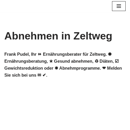
Zum
Inhalt
springen
Abnehmen in Zeltweg
Frank Pudel, Ihr ⏩ Ernährungsberater für Zeltweg. ✺
Ernährungsberatung, ★ Gesund abnehmen, ♻ Diäten, ☑️
Gewichtsreduktion oder ✹ Abnehmprogramme. ❤ Melden
Sie sich bei uns ✉ ✔.