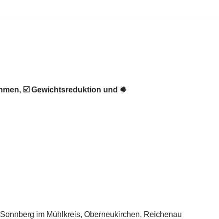
ehmen, ☑️ Gewichtsreduktion und ✹