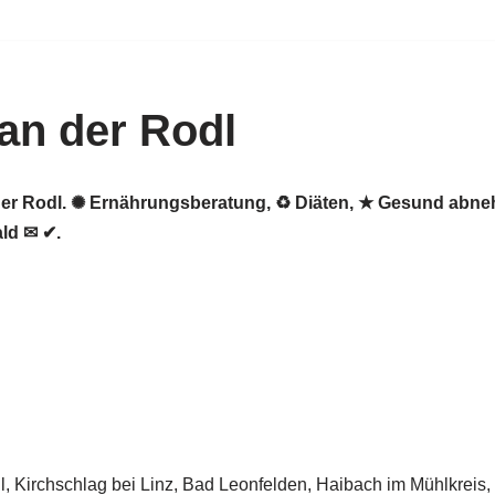
an der Rodl
n der Rodl. ✺ Ernährungsberatung, ♻ Diäten, ★ Gesund abn
ld ✉ ✔.