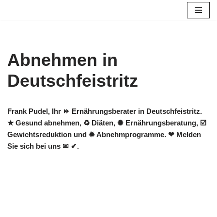
Zum
Inhalt
springen
Abnehmen in
Deutschfeistritz
Frank Pudel, Ihr ⏩ Ernährungsberater in Deutschfeistritz.
★ Gesund abnehmen, ♻ Diäten, ✺ Ernährungsberatung, ☑️
Gewichtsreduktion und ✹ Abnehmprogramme. ❤ Melden
Sie sich bei uns ✉ ✔.